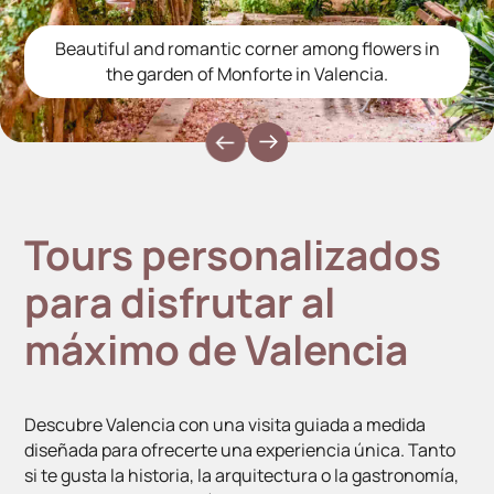
 romantic corner among flowers in
Street vie
den of Monforte in Valencia.
food mar
Tours personalizados
para disfrutar al
máximo de Valencia
Descubre Valencia con una visita guiada a medida
diseñada para ofrecerte una experiencia única. Tanto
si te gusta la historia, la arquitectura o la gastronomía,